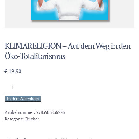
KLIMARELIGION – Auf dem Weg in den
Öko-Totalitarismus
€
19,90
KLIMARELIGION
-
In den Warenkorb
Auf
dem
Artikelnummer:
9783903236776
Kategorie:
Bücher
Weg
in
den