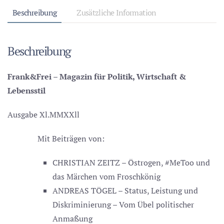
zur
Beschreibung
Zusätzliche Information
Ideologie
wird
Beschreibung
Menge
Frank&Frei – Magazin für Politik, Wirtschaft &
Lebensstil
Ausgabe Xl.MMXXll
Mit Beiträgen von:
CHRISTIAN ZEITZ – Östrogen, #MeToo und
das Märchen vom Froschkönig
ANDREAS TÖGEL – Status, Leistung und
Diskriminierung – Vom Übel politischer
Anmaßung