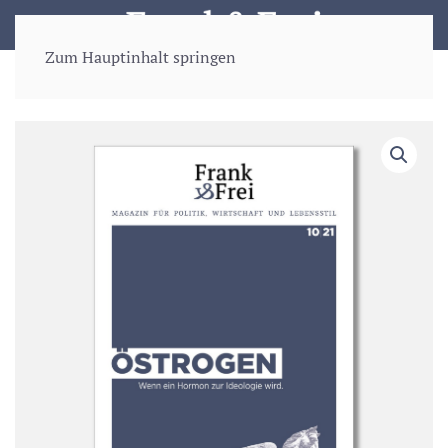
Zum Hauptinhalt springen
Start
/
Bücher
/ Frank&Frei Xl: Östrogen – Wenn ein Hormon zur
Ideologie wird