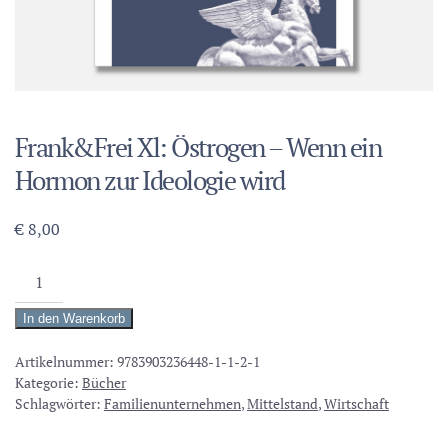
Frank&Frei Xl: Östrogen – Wenn ein
Hormon zur Ideologie wird
€
8,00
Frank&Frei
Xl:
In den Warenkorb
Östrogen
-
Artikelnummer:
9783903236448-1-1-2-1
Kategorie:
Bücher
Wenn
Schlagwörter:
Familienunternehmen
,
Mittelstand
,
Wirtschaft
ein
Hormon